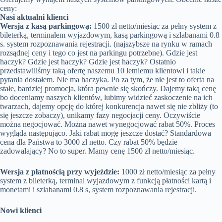
ceny:
Nasi aktualni klienci
Wersja z kasą parkingową:
1500 zł netto/miesiąc za pełny system z
bileterką, terminalem wyjazdowym, kasą parkingową i szlabanami 0.8
s. system rozpoznawania rejestracji. (najszybsze na rynku w ramach
rozsądnej ceny i tego co jest na parkingu potrzebne). Gdzie jest
haczyk? Gdzie jest haczyk? Gdzie jest haczyk? Ostatnio
przedstawiliśmy taką ofertę naszemu 10 letniemu klientowi i takie
pytania dostałem. Nie ma haczyka. Po za tym, że nie jest to oferta na
stałe, bardziej promocja, która pewnie się skończy. Dajemy taką cenę
bo doceniamy naszych klientów, lubimy widzieć zaskoczenie na ich
twarzach, dajemy opcję do której konkurencja nawet się nie zbliży (to
się jeszcze zobaczy), unikamy fazy negocjacji ceny. Oczywiście
można negocjować. Można nawet wynegocjować rabat 50%. Proces
wygląda następująco. Jaki rabat mogę jeszcze dostać? Standardowa
cena dla Państwa to 3000 zł netto. Czy rabat 50% będzie
zadowalający? No to super. Mamy cenę 1500 zł netto/miesiąc.
Wersja z płatnością przy wyjeździe:
1000 zł netto/miesiąc za pełny
system z bileterką, terminal wyjazdowym z funkcją płatności kartą i
monetami i szlabanami 0.8 s, system rozpoznawania rejestracji.
Nowi klienci