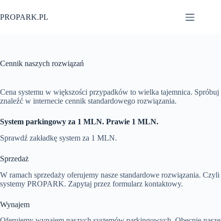
Przejdź
do
PROPARK.PL
treści
Cennik naszych rozwiązań
Cena systemu w większości przypadków to wielka tajemnica. Spróbuj
znaleźć w internecie cennik standardowego rozwiązania.
System parkingowy za 1 MLN. Prawie 1 MLN.
Sprawdź zakładkę system za 1 MLN.
Sprzedaż
W ramach sprzedaży oferujemy nasze standardowe rozwiązania. Czyli
systemy PROPARK. Zapytaj przez formularz kontaktowy.
Wynajem
Oferujemy wynajem naszych systemów parkingowych. Obecnie nasze